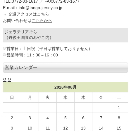
TEL:0772-83-1617 ／ FAX:0772-83-1677
E-mail：info@tango-jersey.co.jp
→ 交通アクセスはこちら
お問い合わせは
こちらから
ジェラテリアそら
（丹後王国食のみやこ内）
営業日：土日祝（平日は営業しておりません）
営業時間：11：00～16：00
営業カレンダー
«
»
2026年08月
日
月
火
水
木
金
土
1
2
3
4
5
6
7
8
9
10
11
12
13
14
15