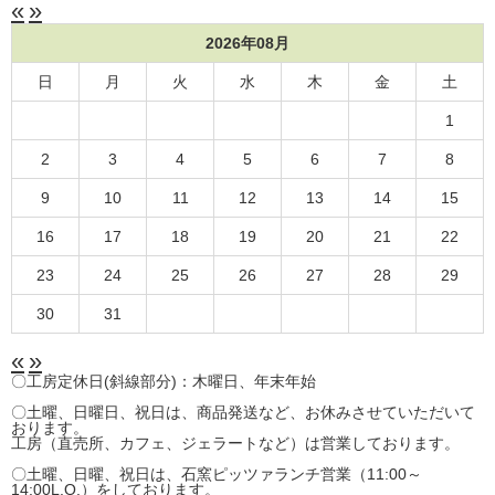
«
»
2026年08月
日
月
火
水
木
金
土
1
2
3
4
5
6
7
8
9
10
11
12
13
14
15
16
17
18
19
20
21
22
23
24
25
26
27
28
29
30
31
«
»
〇工房定休日(斜線部分)：木曜日、年末年始
〇土曜、日曜日、祝日は、商品発送など、お休みさせていただいて
おります。
工房（直売所、カフェ、ジェラートなど）は営業しております。
〇土曜、日曜、祝日は、石窯ピッツァランチ営業（11:00～
14:00L.O.）をしております。