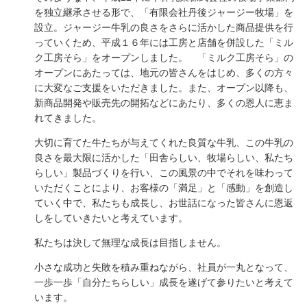
を独立継承させる形で、「有限会社丹後ジャージー牧場」を
設立。ジャージー牛乳の良さをさらに活かした商品提供を行
っていくため、平成１６年には工房と店舗を併設した「ミル
ク工房そら」をオープンしました。 「ミルク工房そら」の
オープンにあたっては、地元の皆さんをはじめ、多くの方々
に大変なご支援をいただきました。また、オープン以降も、
新商品開発や販売先の開拓などにあたり、多くの恩人に恵ま
れてきました。
大切に育てた牛たちが与えてくれた良質な牛乳、この牛乳の
良さを最大限に活かした「田舎らしい、牧場らしい、私たち
らしい」製品づくりを行い、この風景の中でそれを味わって
いただくことにより、お客様の「満足」と「感動」を創造し
ていく中で、私たちも成長し、お世話になった皆さんに恩返
しをしていきたいと考えています。
私たちは決して無理な成長は目指しません。
小さな成功と失敗を積み重ねながら、社員が一丸となって、
一歩一歩「自分たちらしい」成長を遂げて参りたいと考えて
います。