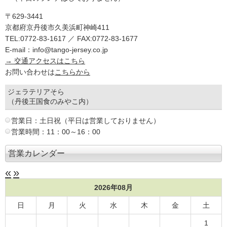
〒629-3441
京都府京丹後市久美浜町神崎411
TEL:0772-83-1617 ／ FAX:0772-83-1677
E-mail：info@tango-jersey.co.jp
→ 交通アクセスはこちら
お問い合わせは
こちらから
ジェラテリアそら
（丹後王国食のみやこ内）
営業日：土日祝（平日は営業しておりません）
営業時間：11：00～16：00
営業カレンダー
«
»
2026年08月
日
月
火
水
木
金
土
1