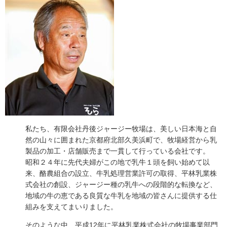
私たち、有限会社丹後ジャージー牧場は、美しい日本海と自
然の山々に囲まれた京都府北部久美浜町で、牧場経営から乳
製品の加工・店舗販売まで一貫して行っている会社です。
昭和２４年に先代夫婦がこの地で乳牛１頭を飼い始めて以
来、酪農組合の設立、牛乳処理営業許可の取得、平林乳業株
式会社の創設、ジャージー種の乳牛への段階的な転換など、
地域の牛の恵である良質な牛乳を地域の皆さんに提供する仕
組みを支えてまいりました。
そのような中、平成12年に平林乳業株式会社の牧場事業部門