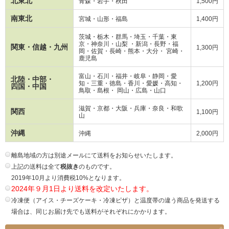
北東北
青森・岩手・秋田
1,500円
南東北
宮城・山形・福島
1,400円
茨城・栃木・群馬・埼玉・千葉・東
京・神奈川・山梨 ・新潟・長野・
福
関東・信越・九州
1,300円
岡・
佐賀・長崎・熊本・大分・ 宮崎・
鹿児島
富山・石川・福井・岐阜・静岡・愛
北陸・中部・
知・三重・徳島・香川・愛媛・高知・
1,200円
四国・中国
鳥取・島根・ 岡山・広島・山口
滋賀・京都・大阪・兵庫・奈良・和歌
関西
1,100円
山
沖縄
沖縄
2,000円
離島地域の方は別途メールにて送料をお知らせいたします。
上記の送料は全て
税抜き
のものです。
2019年10月より消費税10%となります。
2024年９月1日より送料を改定いたします。
冷凍便（アイス・チーズケーキ・冷凍ピザ）と温度帯の違う商品を発送する
場合は、同じお届け先でも送料がそれぞれにかかります。