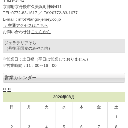
〒629-3441
京都府京丹後市久美浜町神崎411
TEL:0772-83-1617 ／ FAX:0772-83-1677
E-mail：info@tango-jersey.co.jp
→ 交通アクセスはこちら
お問い合わせは
こちらから
ジェラテリアそら
（丹後王国食のみやこ内）
営業日：土日祝（平日は営業しておりません）
営業時間：11：00～16：00
営業カレンダー
«
»
2026年08月
日
月
火
水
木
金
土
1
2
3
4
5
6
7
8