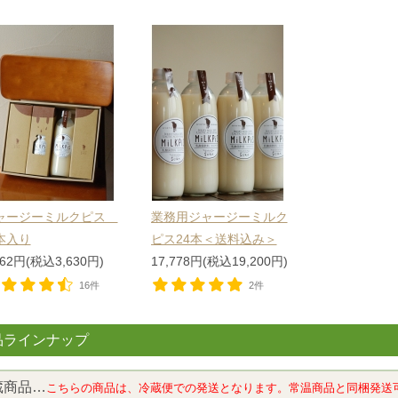
ャージーミルクピス
業務用ジャージーミルク
本入り
ピス24本＜送料込み＞
362円(税込3,630円)
17,778円(税込19,200円)
16件
2件
品ラインナップ
蔵商品…
こちらの商品は、冷蔵便での発送となります。常温商品と同梱発送