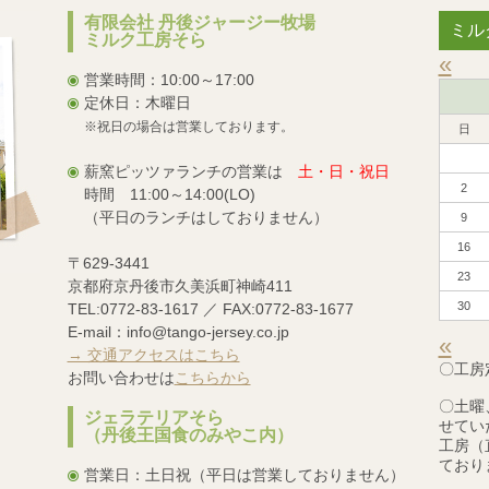
有限会社 丹後ジャージー牧場
ミル
ミルク工房そら
«
営業時間：10:00～17:00
定休日：木曜日
※祝日の場合は営業しております。
日
薪窯ピッツァランチの営業は
土・日・祝日
2
時間 11:00～14:00(LO)
（平日のランチはしておりません）
9
16
〒629-3441
23
京都府京丹後市久美浜町神崎411
30
TEL:0772-83-1617 ／ FAX:0772-83-1677
E-mail：info@tango-jersey.co.jp
«
→ 交通アクセスはこちら
〇工房
お問い合わせは
こちらから
〇土曜
ジェラテリアそら
せてい
（丹後王国食のみやこ内）
工房（
ており
営業日：土日祝（平日は営業しておりません）