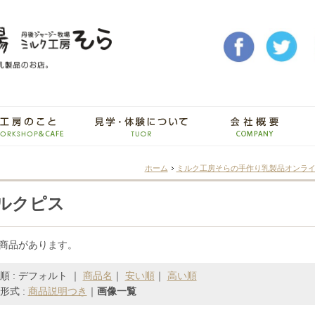
ホーム
ミルク工房そらの手作り乳製品オンラ
ルクピス
の商品があります。
順 : デフォルト ｜
商品名
｜
安い順
｜
高い順
形式 :
商品説明つき
｜
画像一覧