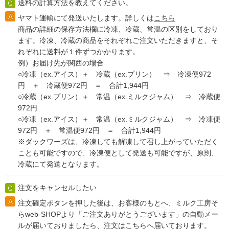
送料の計算方法を教えてください。
ヤマト運輸にて発送いたします。詳しくは
こちら
商品の詳細の保存方法欄に冷凍、冷蔵、常温の区別をしており
ます。冷凍、冷蔵の商品をそれぞれご注文いただきますと、そ
れぞれに送料が１件ずつかかります。
例）お届け先が関西の場合
○冷凍（ex.アイス）＋ 冷蔵（ex.プリン） ⇒ 冷凍便972
円 ＋ 冷蔵便972円 ＝ 合計1,944円
○冷蔵（ex.プリン）＋ 常温（ex.ミルクジャム） ⇒ 冷蔵便
972円
○冷凍（ex.アイス）＋ 常温（ex.ミルクジャム） ⇒ 冷凍便
972円 ＋ 常温便972円 ＝ 合計1,944円
※ダックワーズは、冷凍しても解凍して召し上がっていただく
ことも可能ですので、冷凍便として発送も可能ですが、原則、
冷蔵にて発送となります。
注文をキャンセルしたい
注文確定ボタンを押した後は、お客様のもとへ、ミルク工房そ
らweb-SHOPより「ご注文ありがとうございます」の自動メー
ルが届いておりましたら、注文はこちらへ届いております。