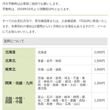
代引手数料はお客様ご負担でお願いします。
手数料は、2019年10月より消費税10%となります。
すべてのお支払方法で、受注確認後または、入金確認後、7日以内に発送いたし
ます。在庫切れの場合は2週間から1ヶ月程かかる場合もありますので、メール
にてお知らせいたします。
送料について
北海道
北海道
2,000円
北東北
青森・岩手・秋田
1,500円
南東北
宮城・山形・福島
1,400円
茨城・栃木・群馬・埼玉・千葉・東
京・神奈川・山梨 ・新潟・長野・
福
関東・信越・九州
1,300円
岡・
佐賀・長崎・熊本・大分・ 宮崎・
鹿児島
富山・石川・福井・岐阜・静岡・愛
北陸・中部・
知・三重・徳島・香川・愛媛・高知・
1,200円
四国・中国
鳥取・島根・ 岡山・広島・山口