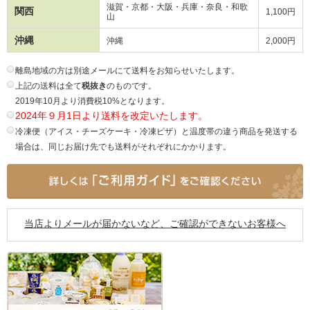
滋賀・京都・大阪・兵庫・奈良・和歌
関西
1,100円
山
沖縄
沖縄
2,000円
離島地域の方は別途メールにて送料をお知らせいたします。
上記の送料は全て
税抜き
のものです。
2019年10月より消費税10%となります。
2024年９月1日より送料を改定いたします。
冷凍便（アイス・チーズケーキ・冷凍ピザ）と温度帯の違う商品を発送する
場合は、同じお届け先でも送料がそれぞれにかかります。
当店よりメールが届かないなど、ご確認ができないお客様へ