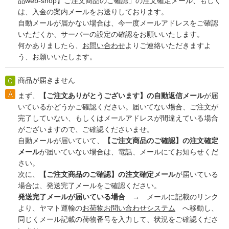
品web-shop】ご注文商品のご確認」の注文確定メール、もしく
は、入金の案内メールをお送りしております。
自動メールが届かない場合は、今一度メールアドレスをご確認
いただくか、サーバーの設定の確認をお願いいたします。
何かありましたら、
お問い合わせ
よりご連絡いただきますよ
う、お願いいたします。
商品が届きません
まず、
【ご注文ありがとうございます】の自動返信メール
が届
いているかどうかご確認ください。届いてない場合、ご注文が
完了していない、もしくはメールアドレスが間違えている場合
がございますので、ご確認くださいませ。
自動メールが届いていて、
【ご注文商品のご確認】の注文確定
メール
が届いていない場合は、電話、メールにてお知らせくだ
さい。
次に、
【ご注文商品のご確認】の注文確定メール
が届いている
場合は、発送完了メールをご確認ください。
発送完了メールが届いている場合 →
メールに記載のリンク
より、ヤマト運輸の
お荷物お問い合わせシステム
へ移動し、
同じくメール記載の荷物番号を入力して、状況をご確認くださ