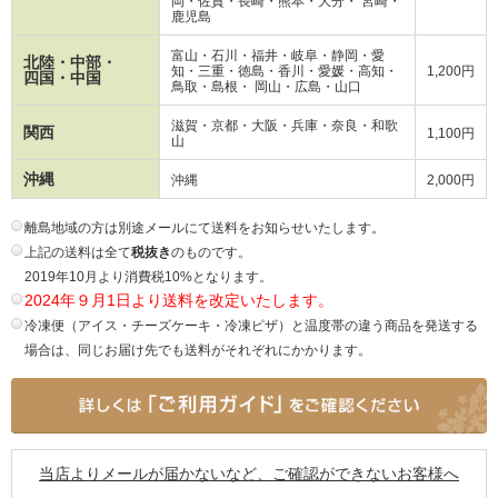
岡・
佐賀・長崎・熊本・大分・ 宮崎・
鹿児島
富山・石川・福井・岐阜・静岡・愛
北陸・中部・
知・三重・徳島・香川・愛媛・高知・
1,200円
四国・中国
鳥取・島根・ 岡山・広島・山口
滋賀・京都・大阪・兵庫・奈良・和歌
関西
1,100円
山
沖縄
沖縄
2,000円
離島地域の方は別途メールにて送料をお知らせいたします。
上記の送料は全て
税抜き
のものです。
2019年10月より消費税10%となります。
2024年９月1日より送料を改定いたします。
冷凍便（アイス・チーズケーキ・冷凍ピザ）と温度帯の違う商品を発送する
場合は、同じお届け先でも送料がそれぞれにかかります。
当店よりメールが届かないなど、ご確認ができないお客様へ