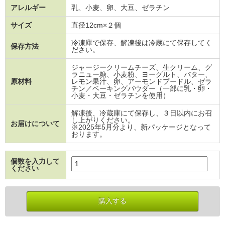
アレルギー
乳、小麦、卵、大豆、ゼラチン
サイズ
直径12cm×２個
冷凍庫で保存、解凍後は冷蔵にて保存してく
保存方法
ださい。
ジャージークリームチーズ、生クリーム、グ
ラニュー糖、小麦粉、ヨーグルト、バター、
原材料
レモン果汁、卵、アーモンドプードル、ゼラ
チン／ベーキングパウダー（一部に乳・卵・
小麦・大豆・ゼラチンを使用）
解凍後、冷蔵庫にて保存し、３日以内にお召
し上がりください。
お届けについて
※2025年5月分より、新パッケージとなって
おります。
個数を入力して
ください