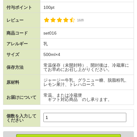
付与ポイント
100pt
レビュー
16件
商品コード
set016
アレルギー
乳
サイズ
500ml×4
常温保存（未開封時）、開封後は、冷蔵庫に
保存方法
てお早めにお召し上がりください。
ジャージー牛乳、グラニュー糖、脱脂粉乳、
原材料
レモン果汁、トレハロース
常温、または冷蔵便
お届けについて
ギフト対応商品 のし承ります。
個数を入力して
ください