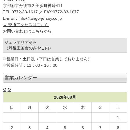
京都府京丹後市久美浜町神崎411
TEL:0772-83-1617 ／ FAX:0772-83-1677
E-mail：info@tango-jersey.co.jp
→ 交通アクセスはこちら
お問い合わせは
こちらから
ジェラテリアそら
（丹後王国食のみやこ内）
営業日：土日祝（平日は営業しておりません）
営業時間：11：00～16：00
営業カレンダー
«
»
2026年08月
日
月
火
水
木
金
土
1
2
3
4
5
6
7
8