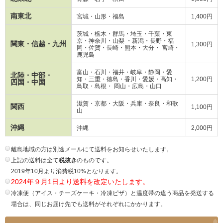
南東北
宮城・山形・福島
1,400円
茨城・栃木・群馬・埼玉・千葉・東
京・神奈川・山梨 ・新潟・長野・
福
関東・信越・九州
1,300円
岡・
佐賀・長崎・熊本・大分・ 宮崎・
鹿児島
富山・石川・福井・岐阜・静岡・愛
北陸・中部・
知・三重・徳島・香川・愛媛・高知・
1,200円
四国・中国
鳥取・島根・ 岡山・広島・山口
滋賀・京都・大阪・兵庫・奈良・和歌
関西
1,100円
山
沖縄
沖縄
2,000円
離島地域の方は別途メールにて送料をお知らせいたします。
上記の送料は全て
税抜き
のものです。
2019年10月より消費税10%となります。
2024年９月1日より送料を改定いたします。
冷凍便（アイス・チーズケーキ・冷凍ピザ）と温度帯の違う商品を発送する
場合は、同じお届け先でも送料がそれぞれにかかります。