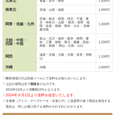
北東北
青森・岩手・秋田
1,500円
南東北
宮城・山形・福島
1,400円
茨城・栃木・群馬・埼玉・千葉・東
京・神奈川・山梨 ・新潟・長野・
福
関東・信越・九州
1,300円
岡・
佐賀・長崎・熊本・大分・ 宮崎・
鹿児島
富山・石川・福井・岐阜・静岡・愛
北陸・中部・
知・三重・徳島・香川・愛媛・高知・
1,200円
四国・中国
鳥取・島根・ 岡山・広島・山口
滋賀・京都・大阪・兵庫・奈良・和歌
関西
1,100円
山
沖縄
沖縄
2,000円
離島地域の方は別途メールにて送料をお知らせいたします。
上記の送料は全て
税抜き
のものです。
2019年10月より消費税10%となります。
2024年９月1日より送料を改定いたします。
冷凍便（アイス・チーズケーキ・冷凍ピザ）と温度帯の違う商品を発送する
場合は、同じお届け先でも送料がそれぞれにかかります。