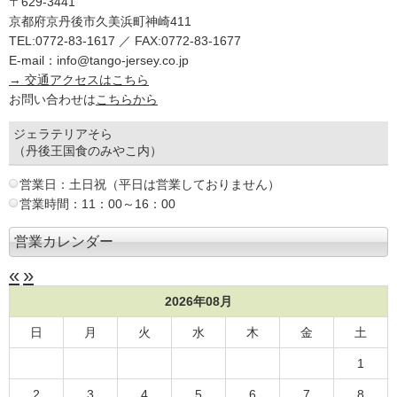
〒629-3441
京都府京丹後市久美浜町神崎411
TEL:0772-83-1617 ／ FAX:0772-83-1677
E-mail：info@tango-jersey.co.jp
→ 交通アクセスはこちら
お問い合わせは
こちらから
ジェラテリアそら
（丹後王国食のみやこ内）
営業日：土日祝（平日は営業しておりません）
営業時間：11：00～16：00
営業カレンダー
«
»
2026年08月
日
月
火
水
木
金
土
1
2
3
4
5
6
7
8