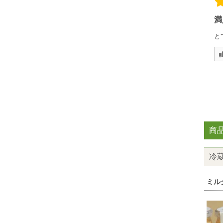
満
と
商
冷
ミル