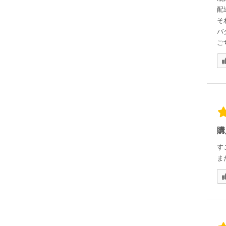
配
そ
バ
ご
購
す
ま