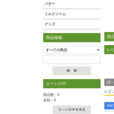
バター
ミルクジャム
グッズ
商
商品検索
レ
レ
カートの中
レビ
商品数：0
金額：0
詳細