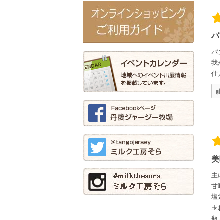
バ
パ
我
仕
美
主
甘
塩
玉
瓶