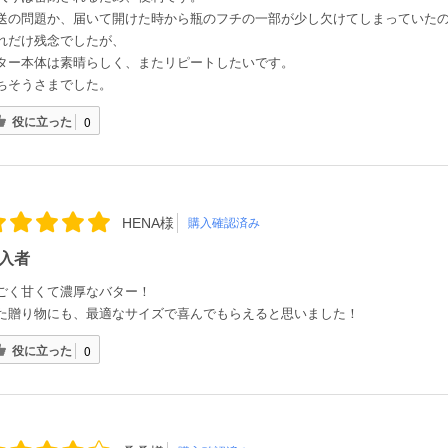
送の問題か、届いて開けた時から瓶のフチの一部が少し欠けてしまっていた
れだけ残念でしたが、
ター本体は素晴らしく、またリピートしたいです。
ちそうさまでした。
役に立った
0
HENA様
購入確認済み
入者
ごく甘くて濃厚なバター！
た贈り物にも、最適なサイズで喜んでもらえると思いました！
役に立った
0