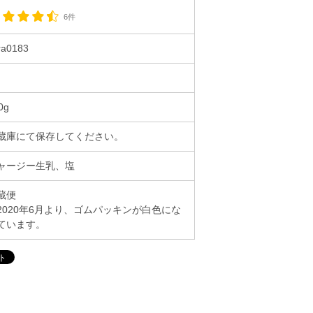
6件
ra0183
0g
蔵庫にて保存してください。
ャージー生乳、塩
蔵便
2020年6月より、ゴムパッキンが白色にな
ています。