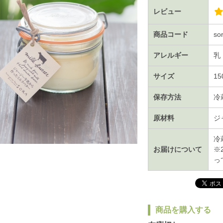
レビュー
商品コード
so
アレルギー
乳
サイズ
15
保存方法
冷
原材料
ジ
冷
お届けについて
※
っ
商品を購入する