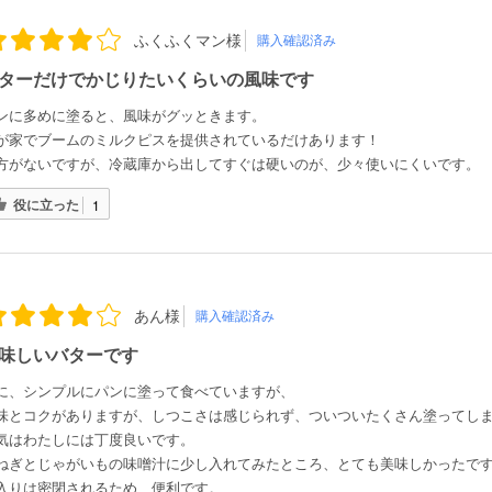
ふくふくマン様
購入確認済み
ターだけでかじりたいくらいの風味です
ンに多めに塗ると、風味がグッときます。
が家でブームのミルクピスを提供されているだけあります！
方がないですが、冷蔵庫から出してすぐは硬いのが、少々使いにくいです。
役に立った
1
あん様
購入確認済み
味しいバターです
に、シンプルにパンに塗って食べていますが、
味とコクがありますが、しつこさは感じられず、ついついたくさん塗ってし
気はわたしには丁度良いです。
ねぎとじゃがいもの味噌汁に少し入れてみたところ、とても美味しかったで
入りは密閉されるため、便利です。