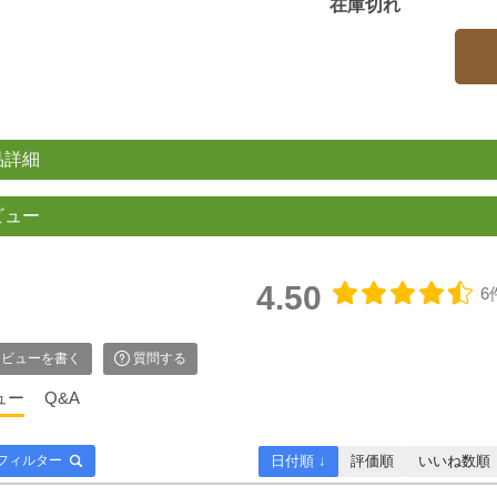
在庫切れ
品詳細
ビュー
4.50
6
ビューを書く
質問する
ュー
Q&A
日付順 ↓
評価順
いいね数順
フィルター