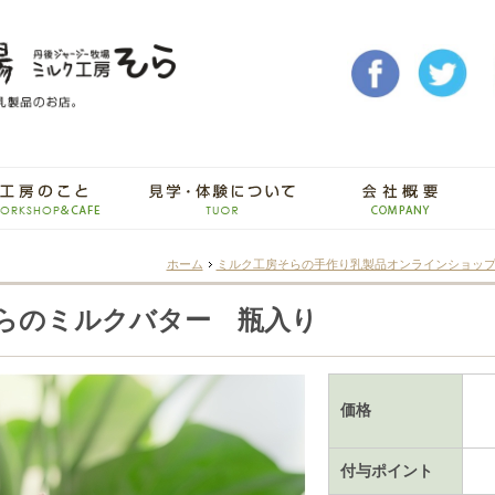
ホーム
ミルク工房そらの手作り乳製品オンラインショッ
らのミルクバター 瓶入り
価格
付与ポイント