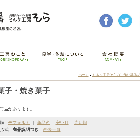
ホーム
ミルク工房そらの手作り乳製
菓子・焼き菓子
の商品があります。
順 :
デフォルト
｜
商品名
｜
安い順
｜
高い順
形式 :
商品説明つき
｜
画像一覧