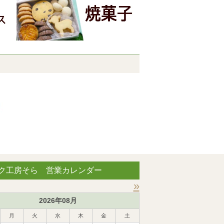
ク工房そら 営業カレンダー
»
2026年08月
月
火
水
木
金
土