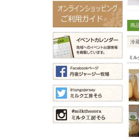
商
冷
ミル