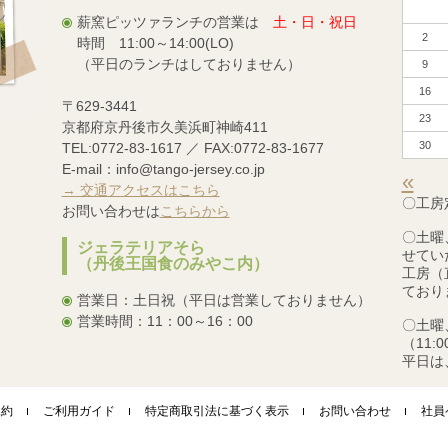
薪窯ピッツァランチの営業は
土・日・祝日
2
時間 11:00～14:00(LO)
（平日のランチはしておりません）
9
16
〒629-3441
23
京都府京丹後市久美浜町神崎411
30
TEL:0772-83-1617 ／ FAX:0772-83-1677
E-mail：info@tango-jersey.co.jp
«
→ 交通アクセスはこちら
〇工房
お問い合わせは
こちらから
〇土曜
ジェラテリアそら
せてい
（丹後王国食のみやこ内）
工房（
ており
営業日：土日祝（平日は営業しておりません）
営業時間：11：00～16：00
〇土曜
（11:
平日は
規約
ご利用ガイド
特定商取引法に基づく表示
お問い合わせ
社員