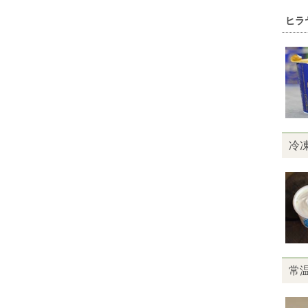
ヒラ
冷
常