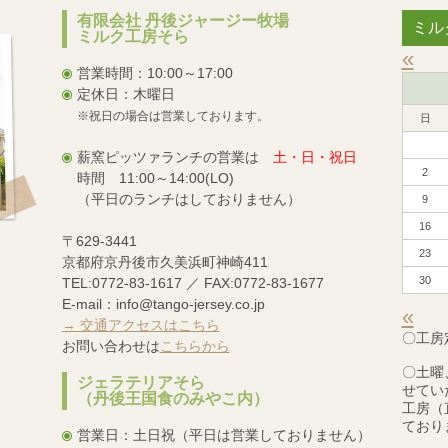
有限会社 丹後ジャージー牧場
ミル
ミルク工房そら
«
営業時間：10:00～17:00
定休日：木曜日
※祝日の場合は営業しております。
日
薪窯ピッツァランチの営業は
土・日・祝日
2
時間 11:00～14:00(LO)
（平日のランチはしておりません）
9
16
〒629-3441
23
京都府京丹後市久美浜町神崎411
30
TEL:0772-83-1617 ／ FAX:0772-83-1677
E-mail：info@tango-jersey.co.jp
«
→ 交通アクセスはこちら
〇工房
お問い合わせは
こちらから
〇土曜
ジェラテリアそら
せてい
（丹後王国食のみやこ内）
工房（
ており
営業日：土日祝（平日は営業しておりません）