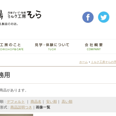
ホーム
ミルク工房そらの
務用
の商品があります。
順 :
デフォルト
｜
商品名
｜
安い順
｜
高い順
形式 :
商品説明つき
｜
画像一覧