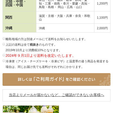
北陸・中部・
知・三重・徳島・香川・愛媛・高知・
1,200円
四国・中国
鳥取・島根・ 岡山・広島・山口
滋賀・京都・大阪・兵庫・奈良・和歌
関西
1,100円
山
沖縄
沖縄
2,000円
離島地域の方は別途メールにて送料をお知らせいたします。
上記の送料は全て
税抜き
のものです。
2019年10月より消費税10%となります。
2024年９月1日より送料を改定いたします。
冷凍便（アイス・チーズケーキ・冷凍ピザ）と温度帯の違う商品を発送する
場合は、同じお届け先でも送料がそれぞれにかかります。
当店よりメールが届かないなど、ご確認ができないお客様へ