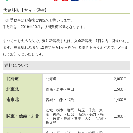
代金引換【ヤマト運輸】
代引手数料はお客様ご負担でお願いします。
手数料は、2019年10月より消費税10%となります。
すべてのお支払方法で、受注確認後または、入金確認後、7日以内に発送いたし
ます。在庫切れの場合は2週間から1ヶ月程かかる場合もありますので、メール
にてお知らせいたします。
送料について
北海道
北海道
2,000円
北東北
青森・岩手・秋田
1,500円
南東北
宮城・山形・福島
1,400円
茨城・栃木・群馬・埼玉・千葉・東
京・神奈川・山梨 ・新潟・長野・
福
関東・信越・九州
1,300円
岡・
佐賀・長崎・熊本・大分・ 宮崎・
鹿児島
富山・石川・福井・岐阜・静岡・愛