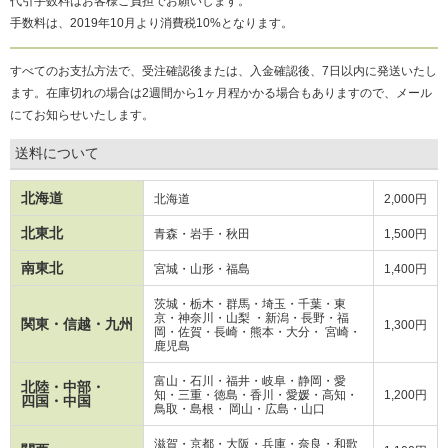
代引手数料はお客様ご負担でお願いします。
手数料は、2019年10月より消費税10%となります。
すべてのお支払方法で、受注確認後または、入金確認後、7日以内に発送いたし
ます。在庫切れの場合は2週間から1ヶ月程かかる場合もありますので、メール
にてお知らせいたします。
送料について
北海道
北海道
2,000円
北東北
青森・岩手・秋田
1,500円
南東北
宮城・山形・福島
1,400円
茨城・栃木・群馬・埼玉・千葉・東
京・神奈川・山梨 ・新潟・長野・
福
関東・信越・九州
1,300円
岡・
佐賀・長崎・熊本・大分・ 宮崎・
鹿児島
富山・石川・福井・岐阜・静岡・愛
北陸・中部・
知・三重・徳島・香川・愛媛・高知・
1,200円
四国・中国
鳥取・島根・ 岡山・広島・山口
滋賀・京都・大阪・兵庫・奈良・和歌