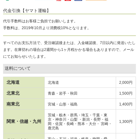
代金引換【ヤマト運輸】
代引手数料はお客様ご負担でお願いします。
手数料は、2019年10月より消費税10%となります。
すべてのお支払方法で、受注確認後または、入金確認後、7日以内に発送いたし
ます。在庫切れの場合は2週間から1ヶ月程かかる場合もありますので、メール
にてお知らせいたします。
送料について
北海道
北海道
2,000円
北東北
青森・岩手・秋田
1,500円
南東北
宮城・山形・福島
1,400円
茨城・栃木・群馬・埼玉・千葉・東
京・神奈川・山梨 ・新潟・長野・
福
関東・信越・九州
1,300円
岡・
佐賀・長崎・熊本・大分・ 宮崎・
鹿児島
富山・石川・福井・岐阜・静岡・愛