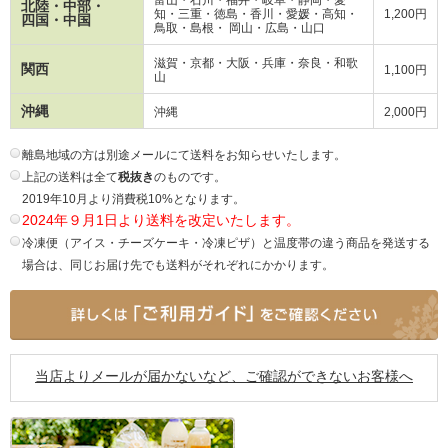
北陸・中部・
知・三重・徳島・香川・愛媛・高知・
1,200円
四国・中国
鳥取・島根・ 岡山・広島・山口
滋賀・京都・大阪・兵庫・奈良・和歌
関西
1,100円
山
沖縄
沖縄
2,000円
離島地域の方は別途メールにて送料をお知らせいたします。
上記の送料は全て
税抜き
のものです。
2019年10月より消費税10%となります。
2024年９月1日より送料を改定いたします。
冷凍便（アイス・チーズケーキ・冷凍ピザ）と温度帯の違う商品を発送する
場合は、同じお届け先でも送料がそれぞれにかかります。
当店よりメールが届かないなど、ご確認ができないお客様へ